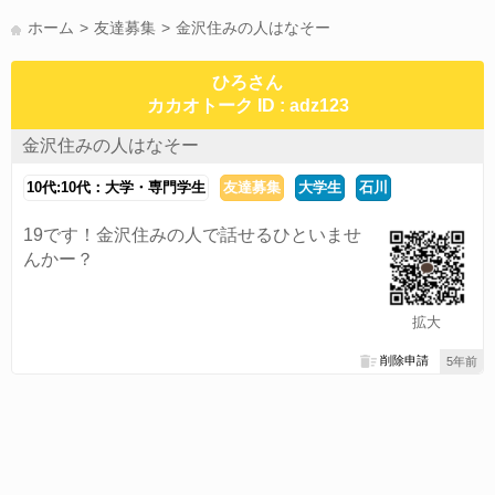
かまって(15)
夏休み(15)
すべてのタグを見る
ホーム
友達募集
金沢住みの人はなそー
ひろさん
カカオトーク ID : adz123
金沢住みの人はなそー
10代:10代：大学・専門学生
友達募集
大学生
石川
19です！金沢住みの人で話せるひといませ
んかー？
拡大
削除申請
5年前