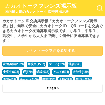
カカオトークフレンズ掲示板
国内最大級のカカオトーク ID交換掲示板
カカオトーク ID交換掲示板「カカオトークフレンズ掲示
板」は、無料で安全にカカオトーク ID・QRコードを交換で
きるカカオトーク友達募集掲示板です。小学生、中学生、
高校生、大学生から大人まで楽しく健全に友達募集できま
す！
カカオトーク友達を募集する！
友達募集(2339)
高校生(1597)
ゲーム(959)
通話(848)
中学生(828)
暇(679)
雑談(635)
アニメ(594)
大学生(489)
友達(452)
チャット(400)
関西(335)
大阪(299)
誰でも(274)
小学生(274)
暇人(251)
社会人(221)
兵庫(208)
暇つぶし(193)
タグを見る
京都(167)
学生(161)
漫画(157)
東京(132)
関東(107)
JK(95)
神奈川(93)
ひま(92)
20代(92)
ディズニー(91)
マンガ(84)