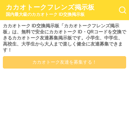
カカオトークフレンズ掲示板
国内最大級のカカオトーク ID交換掲示板
カカオトーク ID交換掲示板「カカオトークフレンズ掲示
板」は、無料で安全にカカオトーク ID・QRコードを交換で
きるカカオトーク友達募集掲示板です。小学生、中学生、
高校生、大学生から大人まで楽しく健全に友達募集できま
す！
カカオトーク友達を募集する！