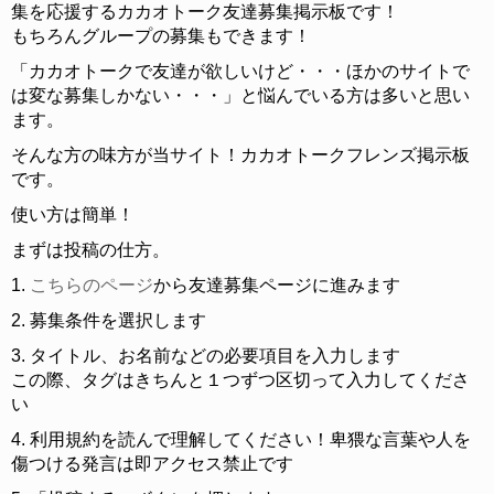
集を応援するカカオトーク友達募集掲示板です！
もちろんグループの募集もできます！
「カカオトークで友達が欲しいけど・・・ほかのサイトで
は変な募集しかない・・・」と悩んでいる方は多いと思い
ます。
そんな方の味方が当サイト！カカオトークフレンズ掲示板
です。
使い方は簡単！
まずは投稿の仕方。
こちらのページ
から友達募集ページに進みます
募集条件を選択します
タイトル、お名前などの必要項目を入力します
この際、タグはきちんと１つずつ区切って入力してくださ
い
利用規約を読んで理解してください！卑猥な言葉や人を
傷つける発言は即アクセス禁止です