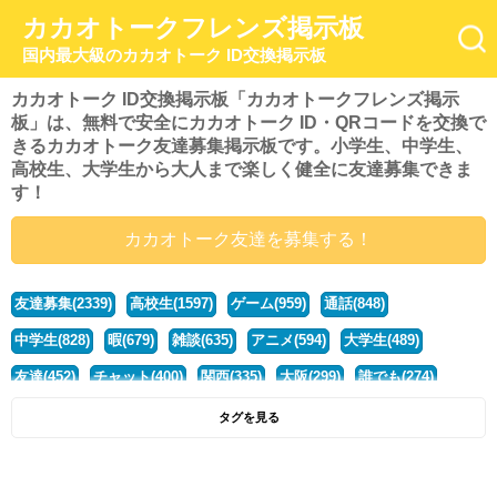
カカオトークフレンズ掲示板
国内最大級のカカオトーク ID交換掲示板
カカオトーク ID交換掲示板「カカオトークフレンズ掲示
板」は、無料で安全にカカオトーク ID・QRコードを交換で
きるカカオトーク友達募集掲示板です。小学生、中学生、
高校生、大学生から大人まで楽しく健全に友達募集できま
す！
カカオトーク友達を募集する！
友達募集(2339)
高校生(1597)
ゲーム(959)
通話(848)
中学生(828)
暇(679)
雑談(635)
アニメ(594)
大学生(489)
友達(452)
チャット(400)
関西(335)
大阪(299)
誰でも(274)
小学生(274)
暇人(251)
社会人(221)
兵庫(208)
暇つぶし(193)
タグを見る
京都(167)
学生(161)
漫画(157)
東京(132)
関東(107)
JK(95)
神奈川(93)
ひま(92)
20代(92)
ディズニー(91)
マンガ(84)