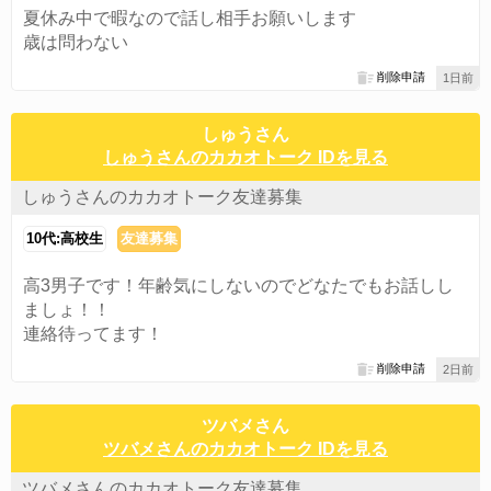
夏休み中で暇なので話し相手お願いします
歳は問わない
削除申請
1日前
しゅうさん
しゅうさんのカカオトーク IDを見る
しゅうさんのカカオトーク友達募集
10代:高校生
友達募集
高3男子です！年齢気にしないのでどなたでもお話しし
ましょ！！
連絡待ってます！
削除申請
2日前
ツバメさん
ツバメさんのカカオトーク IDを見る
ツバメさんのカカオトーク友達募集