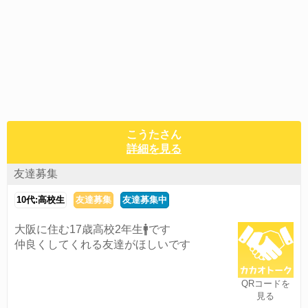
こうたさん
詳細を見る
友達募集
10代:高校生
友達募集
友達募集中
大阪に住む17歳高校2年生🚹です
仲良くしてくれる友達がほしいです
QRコードを
見る