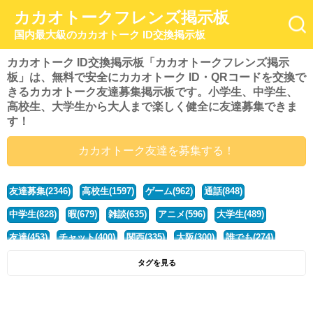
カカオトークフレンズ掲示板
国内最大級のカカオトーク ID交換掲示板
カカオトーク ID交換掲示板「カカオトークフレンズ掲示
板」は、無料で安全にカカオトーク ID・QRコードを交換で
きるカカオトーク友達募集掲示板です。小学生、中学生、
高校生、大学生から大人まで楽しく健全に友達募集できま
す！
カカオトーク友達を募集する！
友達募集(2346)
高校生(1597)
ゲーム(962)
通話(848)
中学生(828)
暇(679)
雑談(635)
アニメ(596)
大学生(489)
友達(453)
チャット(400)
関西(335)
大阪(300)
誰でも(274)
小学生(274)
暇人(252)
社会人(222)
兵庫(208)
暇つぶし(194)
タグを見る
京都(167)
学生(161)
漫画(157)
東京(132)
関東(107)
JK(95)
神奈川(93)
ひま(92)
20代(92)
ディズニー(91)
マンガ(84)