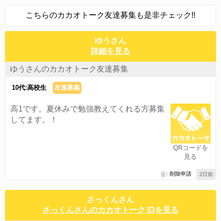
こちらのカカオトーク友達募集も是非チェック!!
ゆうさん
詳細を見る
ゆうさんのカカオトーク友達募集
10代:高校生
友達募集
高1です。夏休みで勉強教えてくれる方募集
してます。！
QRコードを
見る
削除申請
2日前
さっくんさん
さっくんさんのカカオトーク IDを見る