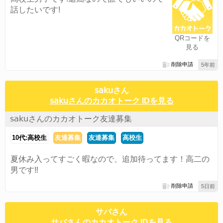
話したいです!
QRコードを
見る
削除申請
5年前
𝗌𝖺𝗄𝗎さん
𝗌𝖺𝗄𝗎さんのカカオトーク IDを見る
𝗌𝖺𝗄𝗎さんのカカオトーク友達募集
10代:高校生
友達募集
友達募集
高校生
夏休み入ってすごく暇なので、追加待ってます！高二の
男です‼️
削除申請
5日前
サバさん
サバさんのカカオトーク IDを見る