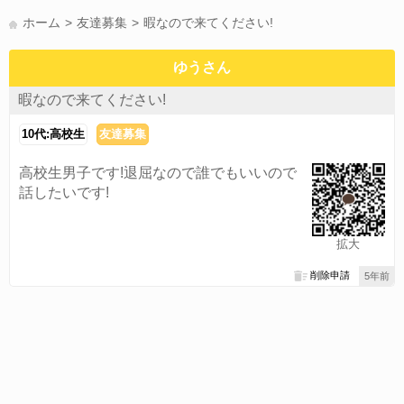
かまって(15)
夏休み(15)
すべてのタグを見る
ホーム
友達募集
暇なので来てください!
ゆうさん
暇なので来てください!
10代:高校生
友達募集
高校生男子です!退屈なので誰でもいいので
話したいです!
拡大
削除申請
5年前