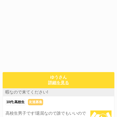
ゆうさん
詳細を見る
暇なので来てください!
10代:高校生
友達募集
高校生男子です!退屈なので誰でもいいので