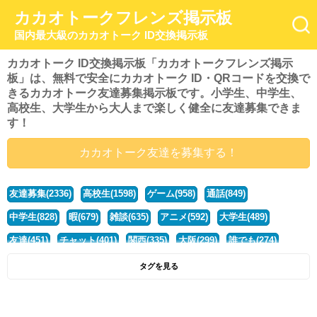
カカオトークフレンズ掲示板
国内最大級のカカオトーク ID交換掲示板
カカオトーク ID交換掲示板「カカオトークフレンズ掲示
板」は、無料で安全にカカオトーク ID・QRコードを交換で
きるカカオトーク友達募集掲示板です。小学生、中学生、
高校生、大学生から大人まで楽しく健全に友達募集できま
す！
カカオトーク友達を募集する！
友達募集(2336)
高校生(1598)
ゲーム(958)
通話(849)
中学生(828)
暇(679)
雑談(635)
アニメ(592)
大学生(489)
友達(451)
チャット(401)
関西(335)
大阪(299)
誰でも(274)
小学生(274)
暇人(251)
社会人(220)
兵庫(208)
暇つぶし(193)
タグを見る
京都(167)
学生(161)
漫画(157)
東京(132)
関東(107)
JK(95)
神奈川(93)
ひま(92)
20代(92)
ディズニー(91)
マンガ(84)