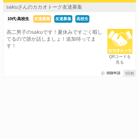
𝗌𝖺𝗄𝗎さんのカカオトーク友達募集
10代:高校生
友達募集
友達募集
高校生
高二男子の𝗌𝖺𝗄𝗎です！夏休みですごく暇し
てるので誰か話しましょ！追加待ってま
す！
QRコードを
見る
削除申請
5日前