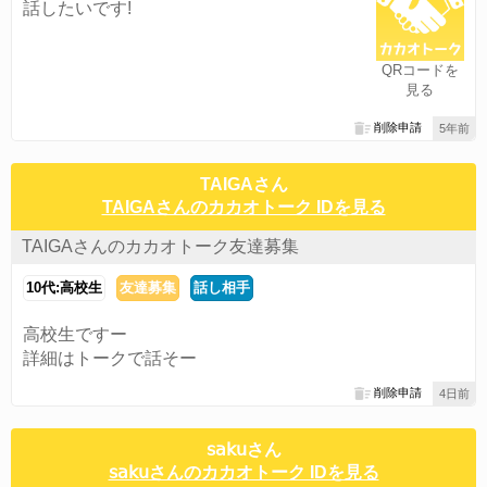
話したいです!
QRコードを
見る
削除申請
5年前
TAIGAさん
TAIGAさんのカカオトーク IDを見る
TAIGAさんのカカオトーク友達募集
10代:高校生
友達募集
話し相手
高校生ですー
詳細はトークで話そー
削除申請
4日前
𝗌𝖺𝗄𝗎さん
𝗌𝖺𝗄𝗎さんのカカオトーク IDを見る