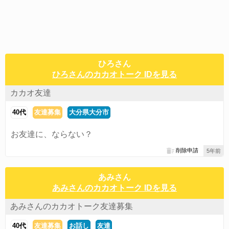
ひろさん
ひろさんのカカオトーク IDを見る
カカオ友達
40代
友達募集
大分県大分市
お友達に、ならない？
削除申請
5年前
あみさん
あみさんのカカオトーク IDを見る
あみさんのカカオトーク友達募集
40代
友達募集
お話し
友達