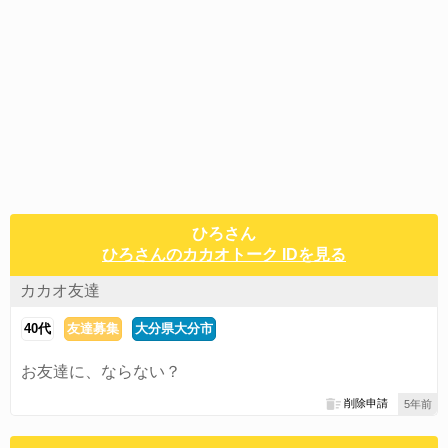
ひろさん
ひろさんのカカオトーク IDを見る
カカオ友達
40代
友達募集
大分県大分市
お友達に、ならない？
削除申請
5年前