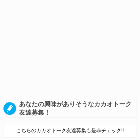
あなたの興味がありそうなカカオトーク
友達募集！
こちらのカカオトーク友達募集も是非チェック!!