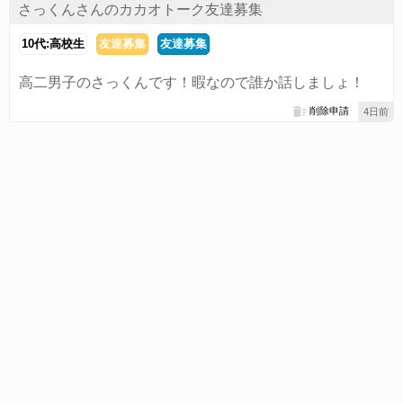
さっくんさんのカカオトーク友達募集
10代:高校生
友達募集
友達募集
高二男子のさっくんです！暇なので誰か話しましょ！
削除申請
4日前