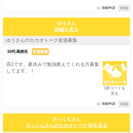
削除申請
5年前
ゆうさん
詳細を見る
ゆうさんのカカオトーク友達募集
10代:高校生
友達募集
高1です。夏休みで勉強教えてくれる方募集
してます。！
QRコードを
見る
削除申請
4日前
さっくんさん
さっくんさんのカカオトーク IDを見る