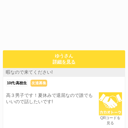
ゆうさん
詳細を見る
暇なので来てください!
10代:高校生
友達募集
高３男子です！夏休みで退屈なので誰でも
いいので話したいです!
QRコードを
見る