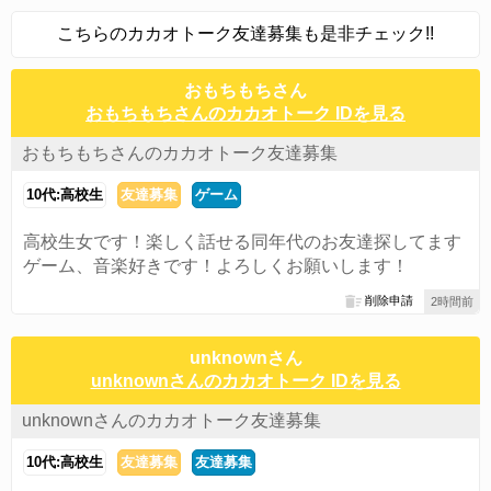
こちらのカカオトーク友達募集も是非チェック!!
おもちもちさん
おもちもちさんのカカオトーク IDを見る
おもちもちさんのカカオトーク友達募集
10代:高校生
友達募集
ゲーム
高校生女です！楽しく話せる同年代のお友達探してます
ゲーム、音楽好きです！よろしくお願いします！
削除申請
2時間前
unknownさん
unknownさんのカカオトーク IDを見る
unknownさんのカカオトーク友達募集
10代:高校生
友達募集
友達募集