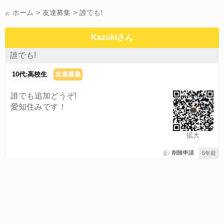
かまって(15)
夏休み(15)
すべてのタグを見る
ホーム
友達募集
誰でも!
Kazukiさん
誰でも!
10代:高校生
友達募集
誰でも追加どうぞ!
愛知住みです！
拡大
削除申請
5年前