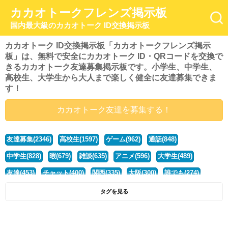
カカオトークフレンズ掲示板
国内最大級のカカオトーク ID交換掲示板
カカオトーク ID交換掲示板「カカオトークフレンズ掲示
板」は、無料で安全にカカオトーク ID・QRコードを交換で
きるカカオトーク友達募集掲示板です。小学生、中学生、
高校生、大学生から大人まで楽しく健全に友達募集できま
す！
カカオトーク友達を募集する！
友達募集(2346)
高校生(1597)
ゲーム(962)
通話(848)
中学生(828)
暇(679)
雑談(635)
アニメ(596)
大学生(489)
友達(453)
チャット(400)
関西(335)
大阪(300)
誰でも(274)
小学生(274)
暇人(252)
社会人(222)
兵庫(208)
暇つぶし(194)
タグを見る
京都(167)
学生(161)
漫画(157)
東京(132)
関東(107)
JK(95)
神奈川(93)
ひま(92)
20代(92)
ディズニー(91)
マンガ(84)