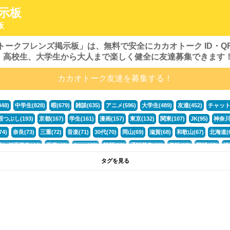
示板
板
オトークフレンズ掲示板」は、無料で安全にカカオトーク ID・
、高校生、大学生から大人まで楽しく健全に友達募集できます
カカオトーク友達を募集する！
48)
中学生(828)
暇(679)
雑談(635)
アニメ(596)
大学生(489)
友達(452)
チャット(
暇つぶし(193)
京都(167)
学生(161)
漫画(157)
東京(132)
関東(107)
JK(95)
神奈川(
4)
奈良(73)
三重(72)
音楽(71)
30代(70)
岡山(69)
滋賀(68)
和歌山(67)
北海道(6
話し相手募集(44)
千葉(43)
Apex(40)
韓国(39)
通話募集(38)
趣味(35)
野球(35)
埼
なんでも(24)
勉強(24)
募集(24)
原神(24)
オタク(22)
札幌(22)
愛知県(22)
九州(22
タグを見る
暇潰し(18)
茨城(18)
趣味友(18)
趣味友達(18)
宮城(18)
グループ(17)
カラオケ(17
ーガ(15)
熊本(15)
話したい(15)
ハーフ(15)
かまって(15)
夏休み(15)
すべてのタ