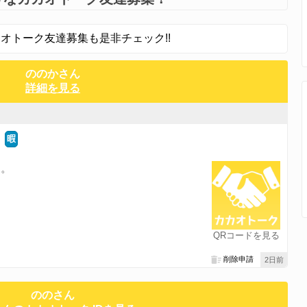
オトーク友達募集も是非チェック!!
ののかさん
詳細を見る
暇
す。
QRコードを見る
削除申請
2日前
ののさん