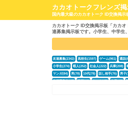
カカオトークフレンズ掲
国内最大級のカカオトーク ID交換掲示
カカオトーク ID交換掲示板「カカ
達募集掲示板です。小学生、中学生
友達募集(2342)
高校生(1597)
ゲーム(961)
通話(8
小学生(274)
暇人(252)
社会人(222)
兵庫(208)
マンガ(84)
男(78)
10代(78)
話し相手(76)
男子(7
友達募集中(47)
映画(46)
トーク(45)
女子(45)
ポケモン(30)
おとこ(28)
ボカロ(26)
40代(25)
お話(20)
モンハン(20)
まったり(20)
外国人(20)
PS4(15)
水彩画(15)
はじめまして(15)
アイアンサ