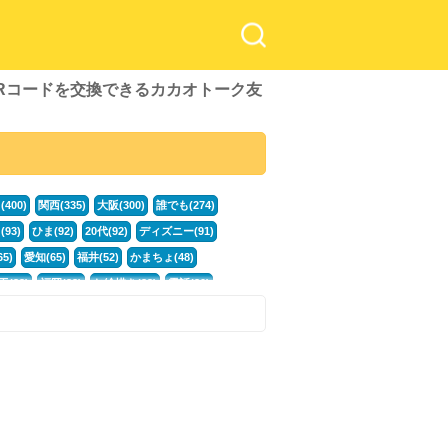
QRコードを交換できるカカオトーク友
！
400)
関西(335)
大阪(300)
誰でも(274)
93)
ひま(92)
20代(92)
ディズニー(91)
5)
愛知(65)
福井(52)
かまちょ(48)
玉(33)
福岡(33)
お絵描き(33)
電話(30)
)
広島(21)
専門学生(21)
何歳でも(21)
33(21)
)
カカオ(16)
中高生(16)
暇電(16)
男性(16)
グを見る