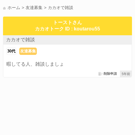
かまって(15)
夏休み(15)
すべてのタグを見る
ホーム
友達募集
カカオで雑談
トーストさん
カカオトーク ID : koutarou55
カカオで雑談
30代
友達募集
暇してる人、雑談しましょ
削除申請
5年前