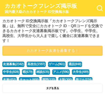
カカオトークフレンズ掲示板
国内最大級のカカオトーク ID交換掲示板
カカオトーク ID交換掲示板「カカオトークフレンズ掲示
板」は、無料で安全にカカオトーク ID・QRコードを交換で
きるカカオトーク友達募集掲示板です。小学生、中学生、
高校生、大学生から大人まで楽しく健全に友達募集できま
す！
カカオトーク友達を募集する！
友達募集(2342)
高校生(1597)
ゲーム(961)
通話(848)
中学生(828)
暇(679)
雑談(635)
アニメ(596)
大学生(489)
友達(452)
チャット(400)
関西(335)
大阪(300)
誰でも(274)
小学生(274)
暇人(252)
社会人(222)
兵庫(208)
暇つぶし(194)
タグを見る
京都(167)
学生(161)
漫画(157)
東京(132)
関東(107)
JK(95)
神奈川(93)
ひま(92)
20代(92)
ディズニー(91)
マンガ(84)