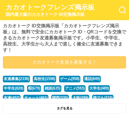
カカオトークフレンズ掲示板
国内最大級のカカオトーク ID交換掲示板
カカオトーク ID交換掲示板「カカオトークフレンズ掲示
板」は、無料で安全にカカオトーク ID・QRコードを交換で
きるカカオトーク友達募集掲示板です。小学生、中学生、
高校生、大学生から大人まで楽しく健全に友達募集できま
す！
カカオトーク友達を募集する！
友達募集(2338)
高校生(1598)
ゲーム(958)
通話(849)
中学生(828)
暇(679)
雑談(635)
アニメ(593)
大学生(489)
友達(452)
チャット(401)
関西(335)
大阪(299)
誰でも(274)
小学生(274)
暇人(251)
社会人(221)
兵庫(208)
暇つぶし(193)
タグを見る
京都(167)
学生(161)
漫画(157)
東京(132)
関東(107)
JK(95)
神奈川(93)
ひま(92)
20代(92)
ディズニー(91)
マンガ(84)