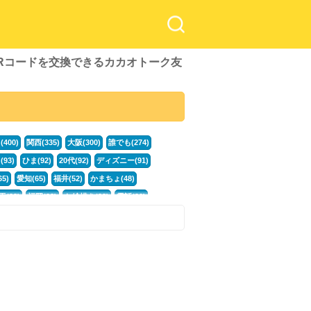
QRコードを交換できるカカオトーク友
！
400)
関西(335)
大阪(300)
誰でも(274)
93)
ひま(92)
20代(92)
ディズニー(91)
5)
愛知(65)
福井(52)
かまちょ(48)
玉(33)
福岡(33)
お絵描き(33)
電話(30)
)
広島(21)
専門学生(21)
何歳でも(21)
33(21)
)
カカオ(16)
中高生(16)
暇電(16)
男性(16)
グを見る