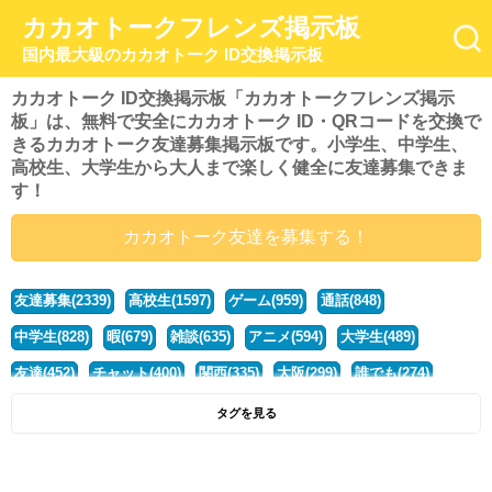
カカオトークフレンズ掲示板
国内最大級のカカオトーク ID交換掲示板
カカオトーク ID交換掲示板「カカオトークフレンズ掲示
板」は、無料で安全にカカオトーク ID・QRコードを交換で
きるカカオトーク友達募集掲示板です。小学生、中学生、
高校生、大学生から大人まで楽しく健全に友達募集できま
す！
カカオトーク友達を募集する！
友達募集(2339)
高校生(1597)
ゲーム(959)
通話(848)
中学生(828)
暇(679)
雑談(635)
アニメ(594)
大学生(489)
友達(452)
チャット(400)
関西(335)
大阪(299)
誰でも(274)
小学生(274)
暇人(251)
社会人(221)
兵庫(208)
暇つぶし(193)
タグを見る
京都(167)
学生(161)
漫画(157)
東京(132)
関東(107)
JK(95)
神奈川(93)
ひま(92)
20代(92)
ディズニー(91)
マンガ(84)