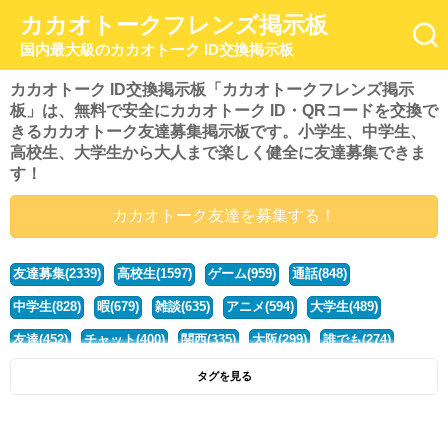
カカオトークフレンズ掲示板
国内最大級のカカオトーク ID交換掲示板
カカオトーク ID交換掲示板「カカオトークフレンズ掲示
板」は、無料で安全にカカオトーク ID・QRコードを交換で
きるカカオトーク友達募集掲示板です。小学生、中学生、
高校生、大学生から大人まで楽しく健全に友達募集できま
す！
カカオトーク友達を募集する！
友達募集(2339)
高校生(1597)
ゲーム(959)
通話(848)
中学生(828)
暇(679)
雑談(635)
アニメ(594)
大学生(489)
友達(452)
チャット(400)
関西(335)
大阪(299)
誰でも(274)
小学生(274)
暇人(251)
社会人(221)
兵庫(208)
暇つぶし(193)
タグを見る
京都(167)
学生(161)
漫画(157)
東京(132)
関東(107)
JK(95)
神奈川(93)
ひま(92)
20代(92)
ディズニー(91)
マンガ(84)