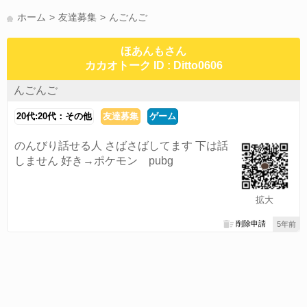
かまって(15)
夏休み(15)
すべてのタグを見る
ホーム
友達募集
んごんご
ほあんもさん
カカオトーク ID : Ditto0606
んごんご
20代:20代：その他
友達募集
ゲーム
のんびり話せる人 さばさばしてます 下は話
しません 好き→ポケモン pubg
拡大
削除申請
5年前