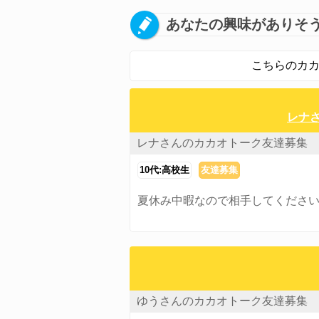
あなたの興味がありそ
こちらのカカ
レナさ
レナさんのカカオトーク友達募集
10代:高校生
友達募集
夏休み中暇なので相手してくださ
ゆうさんのカカオトーク友達募集