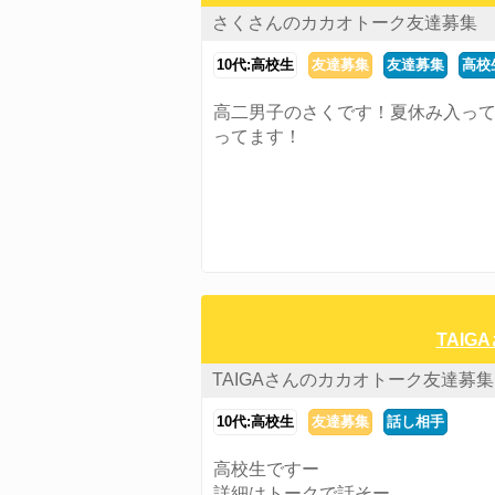
さくさんのカカオトーク友達募集
10代:高校生
友達募集
友達募集
高校
高二男子のさくです！夏休み入っ
ってます！
TAIG
TAIGAさんのカカオトーク友達募集
10代:高校生
友達募集
話し相手
高校生ですー
詳細はトークで話そー