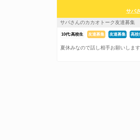
サバさ
サバさんのカカオトーク友達募集
10代:高校生
友達募集
友達募集
高校
夏休みなので話し相手お願いしま