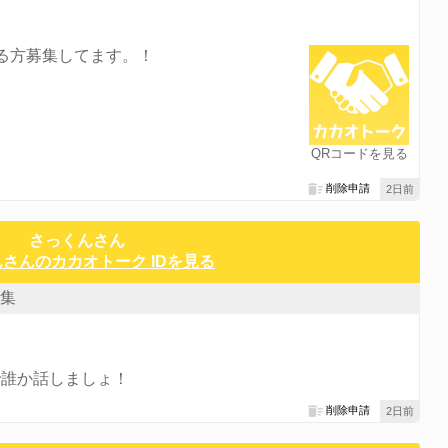
る方募集してます。！
QRコードを見る
削除申請
2日前
さっくんさん
さんのカカオトーク IDを見る
集
で誰か話しましょ！
削除申請
2日前