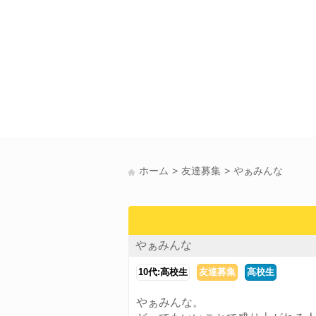
ホーム
友達募集
やぁみんな
やぁみんな
10代:高校生
友達募集
高校生
やぁみんな。