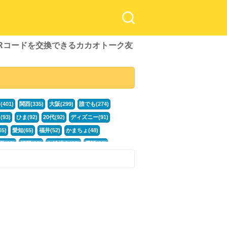
QRコードを交換できるカカオトーク友
！
401)
関西(335)
大阪(299)
誰でも(274)
93)
ひま(92)
20代(92)
ディズニー(91)
5)
愛知(65)
福井(52)
かまちょ(48)
玉(33)
福岡(33)
お絵描き(33)
電話(30)
)
広島(21)
専門学生(21)
何歳でも(21)
オケ(17)
カカオ(16)
中高生(16)
暇電(16)
すべてのタグを見る