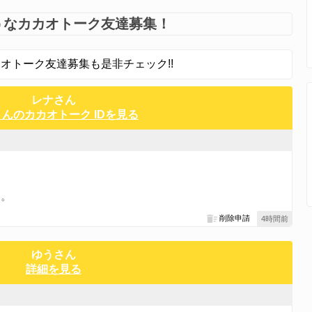
うなカカオトーク友達募集！
オトーク友達募集も是非チェック!!
レナさん
んのカカオトーク IDを見る
い。
削除申請
4時間前
ゆうさん
詳細を見る