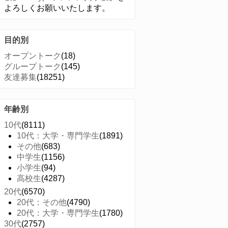
よろしくお願いいたします。
目的別
オープントーク
(18)
グループトーク
(145)
友達募集
(18251)
年齢別
10代
(8111)
10代：大学・専門学生
(1891)
その他
(683)
中学生
(1156)
小学生
(94)
高校生
(4287)
20代
(6570)
20代：その他
(4790)
20代：大学・専門学生
(1780)
30代
(2757)