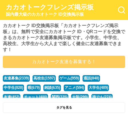
カカオトークフレンズ掲示板
国内最大級のカカオトーク ID交換掲示板
カカオトーク ID交換掲示板「カカオトークフレンズ掲示
板」は、無料で安全にカカオトーク ID・QRコードを交換で
きるカカオトーク友達募集掲示板です。小学生、中学生、
高校生、大学生から大人まで楽しく健全に友達募集できま
す！
カカオトーク友達を募集する！
友達募集(2339)
高校生(1597)
ゲーム(959)
通話(848)
中学生(828)
暇(679)
雑談(635)
アニメ(594)
大学生(489)
友達(452)
チャット(400)
関西(335)
大阪(299)
誰でも(274)
小学生(274)
暇人(251)
社会人(221)
兵庫(208)
暇つぶし(193)
タグを見る
京都(167)
学生(161)
漫画(157)
東京(132)
関東(107)
JK(95)
神奈川(93)
ひま(92)
20代(92)
ディズニー(91)
マンガ(84)