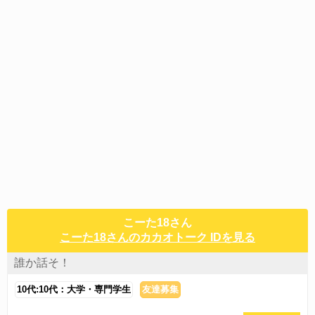
こーた18さん
こーた18さんのカカオトーク IDを見る
誰か話そ！
10代:10代：大学・専門学生
友達募集