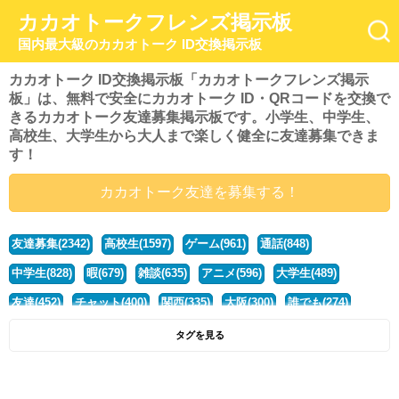
カカオトークフレンズ掲示板
国内最大級のカカオトーク ID交換掲示板
カカオトーク ID交換掲示板「カカオトークフレンズ掲示
板」は、無料で安全にカカオトーク ID・QRコードを交換で
きるカカオトーク友達募集掲示板です。小学生、中学生、
高校生、大学生から大人まで楽しく健全に友達募集できま
す！
カカオトーク友達を募集する！
友達募集(2342)
高校生(1597)
ゲーム(961)
通話(848)
中学生(828)
暇(679)
雑談(635)
アニメ(596)
大学生(489)
友達(452)
チャット(400)
関西(335)
大阪(300)
誰でも(274)
小学生(274)
暇人(252)
社会人(222)
兵庫(208)
暇つぶし(193)
タグを見る
京都(167)
学生(161)
漫画(157)
東京(132)
関東(107)
JK(95)
神奈川(93)
ひま(92)
20代(92)
ディズニー(91)
マンガ(84)