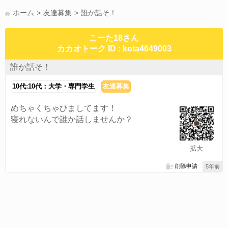
かまって(15)
夏休み(15)
すべてのタグを見る
ホーム
友達募集
誰か話そ！
こーた18さん
カカオトーク ID : kota4649003
誰か話そ！
10代:10代：大学・専門学生
友達募集
めちゃくちゃひましてます！
寝れないんで誰か話しませんか？
拡大
削除申請
5年前