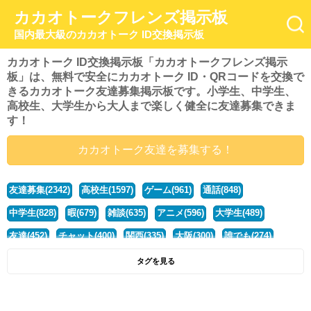
カカオトークフレンズ掲示板
国内最大級のカカオトーク ID交換掲示板
カカオトーク ID交換掲示板「カカオトークフレンズ掲示
板」は、無料で安全にカカオトーク ID・QRコードを交換で
きるカカオトーク友達募集掲示板です。小学生、中学生、
高校生、大学生から大人まで楽しく健全に友達募集できま
す！
カカオトーク友達を募集する！
友達募集(2342)
高校生(1597)
ゲーム(961)
通話(848)
中学生(828)
暇(679)
雑談(635)
アニメ(596)
大学生(489)
友達(452)
チャット(400)
関西(335)
大阪(300)
誰でも(274)
小学生(274)
暇人(252)
社会人(222)
兵庫(208)
暇つぶし(194)
タグを見る
京都(167)
学生(161)
漫画(157)
東京(132)
関東(107)
JK(95)
神奈川(93)
ひま(92)
20代(92)
ディズニー(91)
マンガ(84)