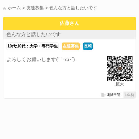
かまって(15)
夏休み(15)
すべてのタグを見る
ホーム
友達募集
色んな方と話したいです
佐藤さん
色んな方と話したいです
10代:10代：大学・専門学生
友達募集
長崎
よろしくお願いします(｀･ω･´)ゞ
拡大
削除申請
6年前