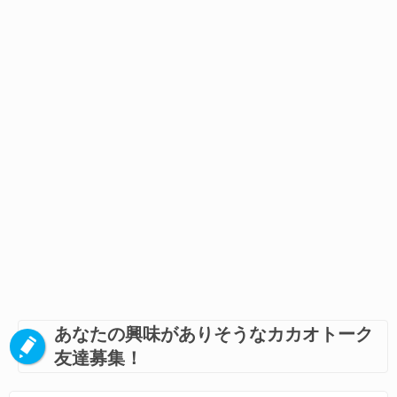
あなたの興味がありそうなカカオトーク
友達募集！