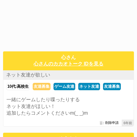
心さん
心さんのカカオトーク IDを見る
ネット友達が欲しい
10代:高校生
友達募集
ゲーム友達
ネット友達
友達募集
一緒にゲームしたり喋ったりする
ネット友達がほしい！
追加したらコメントくださいm(_ _)m
削除申請
6年前