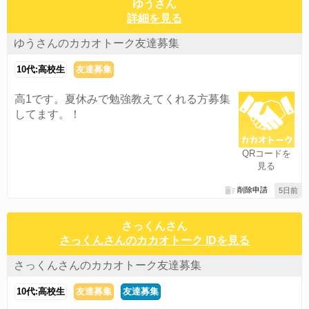
ゆうさん
詳細を見る
ゆうさんのカカオトーク友達募集
10代:高校生
友達募集
高1です。夏休みで勉強教えてくれる方募集
してます。！
QRコードを
見る
削除申請
5日前
さっくんさん
さっくんさんのカカオトーク IDを見る
さっくんさんのカカオトーク友達募集
10代:高校生
友達募集
友達募集