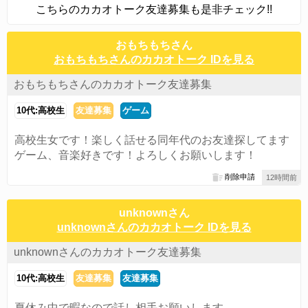
こちらのカカオトーク友達募集も是非チェック!!
おもちもちさん
おもちもちさんのカカオトーク IDを見る
おもちもちさんのカカオトーク友達募集
10代:高校生
友達募集
ゲーム
高校生女です！楽しく話せる同年代のお友達探してます
ゲーム、音楽好きです！よろしくお願いします！
削除申請
12時間前
unknownさん
unknownさんのカカオトーク IDを見る
unknownさんのカカオトーク友達募集
10代:高校生
友達募集
友達募集
夏休み中で暇なので話し相手お願いします