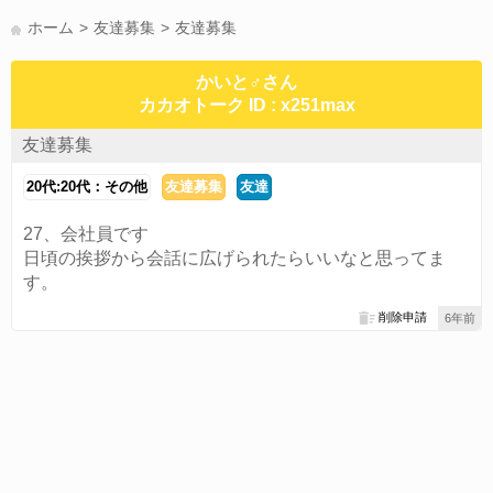
かまって(15)
夏休み(15)
すべてのタグを見る
ホーム
友達募集
友達募集
かいと♂さん
カカオトーク ID : x251max
友達募集
20代:20代：その他
友達募集
友達
27、会社員です
日頃の挨拶から会話に広げられたらいいなと思ってま
す。
削除申請
6年前