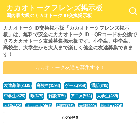
カカオトークフレンズ掲示板
国内最大級のカカオトーク ID交換掲示板
カカオトーク ID交換掲示板「カカオトークフレンズ掲示
板」は、無料で安全にカカオトーク ID・QRコードを交換で
きるカカオトーク友達募集掲示板です。小学生、中学生、
高校生、大学生から大人まで楽しく健全に友達募集できま
す！
カカオトーク友達を募集する！
友達募集(2339)
高校生(1598)
ゲーム(959)
通話(849)
中学生(828)
暇(679)
雑談(635)
アニメ(594)
大学生(489)
友達(452)
チャット(401)
関西(335)
大阪(299)
誰でも(274)
小学生(274)
暇人(251)
社会人(221)
兵庫(208)
暇つぶし(193)
タグを見る
京都(167)
学生(161)
漫画(157)
東京(132)
関東(107)
JK(95)
神奈川(93)
ひま(92)
20代(92)
ディズニー(91)
マンガ(84)