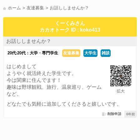
かまって(15)
夏休み(15)
すべてのタグを見る
ホーム
友達募集
お話ししませんか？
くーくみさん
カカオトーク ID : koko413
お話ししませんか？
20代:20代：大学・専門学生
友達募集
大学生
雑談
はじめまして
ようやく就活終えた学生です。
今は関東に住んでます！
趣味は野球観戦、旅行、温泉巡り、ゲーム
拡大
など。
どなたでも気軽に追加してくださると嬉しいです。
削除申請
6年前