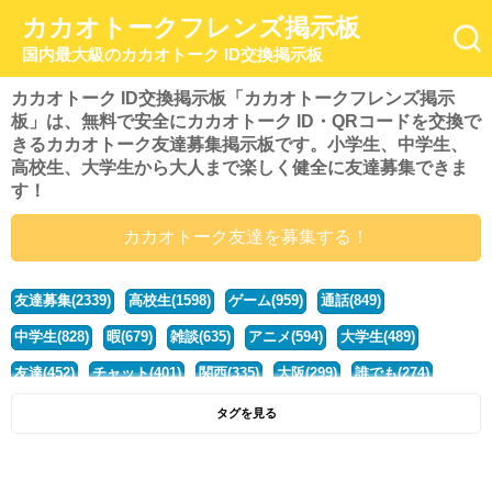
カカオトークフレンズ掲示板
国内最大級のカカオトーク ID交換掲示板
カカオトーク ID交換掲示板「カカオトークフレンズ掲示
板」は、無料で安全にカカオトーク ID・QRコードを交換で
きるカカオトーク友達募集掲示板です。小学生、中学生、
高校生、大学生から大人まで楽しく健全に友達募集できま
す！
カカオトーク友達を募集する！
友達募集(2339)
高校生(1598)
ゲーム(959)
通話(849)
中学生(828)
暇(679)
雑談(635)
アニメ(594)
大学生(489)
友達(452)
チャット(401)
関西(335)
大阪(299)
誰でも(274)
小学生(274)
暇人(251)
社会人(221)
兵庫(208)
暇つぶし(193)
タグを見る
京都(167)
学生(161)
漫画(157)
東京(132)
関東(107)
JK(95)
神奈川(93)
ひま(92)
20代(92)
ディズニー(91)
マンガ(84)