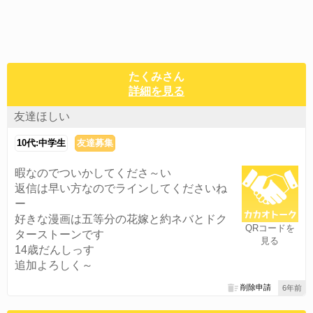
たくみさん
詳細を見る
友達ほしい
10代:中学生
友達募集
暇なのでついかしてくださ～い
返信は早い方なのでラインしてくださいね
ー
好きな漫画は五等分の花嫁と約ネバとドク
QRコードを
ターストーンです
見る
14歳だんしっす
追加よろしく～
削除申請
6年前