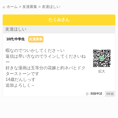
かまって(15)
夏休み(15)
すべてのタグを見る
ホーム
友達募集
友達ほしい
たくみさん
友達ほしい
10代:中学生
友達募集
暇なのでついかしてくださ～い
返信は早い方なのでラインしてくださいね
ー
好きな漫画は五等分の花嫁と約ネバとドク
拡大
ターストーンです
14歳だんしっす
追加よろしく～
削除申請
6年前