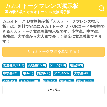
カカオトークフレンズ掲示板
国内最大級のカカオトーク ID交換掲示板
カカオトーク ID交換掲示板「カカオトークフレンズ掲示
板」は、無料で安全にカカオトーク ID・QRコードを交換で
きるカカオトーク友達募集掲示板です。小学生、中学生、
高校生、大学生から大人まで楽しく健全に友達募集できま
す！
カカオトーク友達を募集する！
友達募集(2337)
高校生(1598)
ゲーム(958)
通話(849)
中学生(828)
暇(679)
雑談(635)
アニメ(592)
大学生(489)
友達(451)
チャット(401)
関西(335)
大阪(299)
誰でも(274)
小学生(274)
暇人(251)
社会人(220)
兵庫(208)
暇つぶし(193)
タグを見る
京都(167)
学生(161)
漫画(157)
東京(132)
関東(107)
JK(95)
神奈川(93)
ひま(92)
20代(92)
ディズニー(91)
マンガ(84)