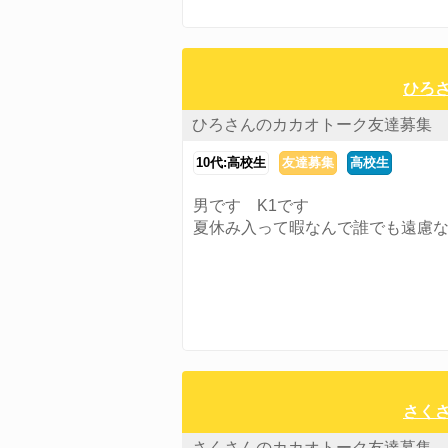
ひろさ
ひろさんのカカオトーク友達募集
10代:高校生
友達募集
高校生
男です K1です
夏休み入って暇なんで誰でも遠慮
さくさ
さくさんのカカオトーク友達募集