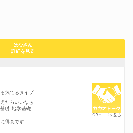
はなさん
詳細を見る
やる気でるタイプ
合えたらいいなぁ
物基礎, 地学基礎
QRコードを見る
特に得意です