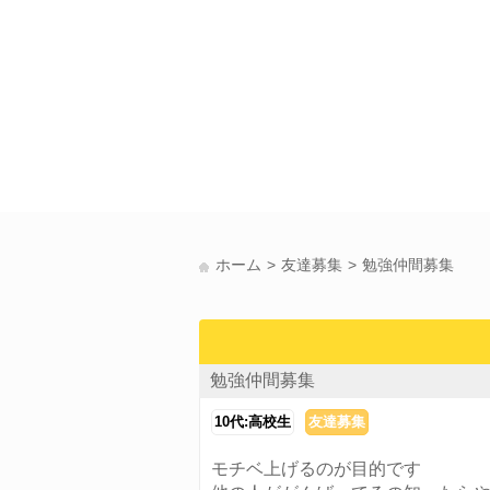
ホーム
友達募集
勉強仲間募集
勉強仲間募集
10代:高校生
友達募集
モチベ上げるのが目的です