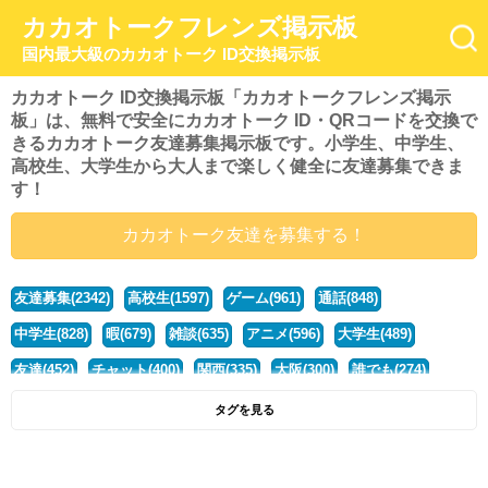
カカオトークフレンズ掲示板
国内最大級のカカオトーク ID交換掲示板
カカオトーク ID交換掲示板「カカオトークフレンズ掲示
板」は、無料で安全にカカオトーク ID・QRコードを交換で
きるカカオトーク友達募集掲示板です。小学生、中学生、
高校生、大学生から大人まで楽しく健全に友達募集できま
す！
カカオトーク友達を募集する！
友達募集(2342)
高校生(1597)
ゲーム(961)
通話(848)
中学生(828)
暇(679)
雑談(635)
アニメ(596)
大学生(489)
友達(452)
チャット(400)
関西(335)
大阪(300)
誰でも(274)
小学生(274)
暇人(252)
社会人(222)
兵庫(208)
暇つぶし(193)
タグを見る
京都(167)
学生(161)
漫画(157)
東京(132)
関東(107)
JK(95)
神奈川(93)
ひま(92)
20代(92)
ディズニー(91)
マンガ(84)