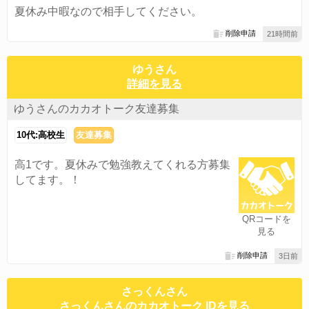
夏休み中暇なので相手してください。
削除申請
21時間前
ゆうさん
詳細を見る
ゆうさんのカカオトーク友達募集
10代:高校生
友達募集
高1です。夏休みで勉強教えてくれる方募集
してます。！
QRコードを
見る
削除申請
3日前
さっくんさん
さっくんさんのカカオトーク IDを見る