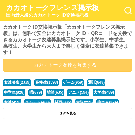
カカオトークフレンズ掲示板
国内最大級のカカオトーク ID交換掲示板
カカオトーク ID交換掲示板「カカオトークフレンズ掲示
板」は、無料で安全にカカオトーク ID・QRコードを交換で
きるカカオトーク友達募集掲示板です。小学生、中学生、
高校生、大学生から大人まで楽しく健全に友達募集できま
す！
カカオトーク友達を募集する！
友達募集(2339)
高校生(1598)
ゲーム(959)
通話(848)
中学生(828)
暇(679)
雑談(635)
アニメ(594)
大学生(489)
友達(452)
チャット(400)
関西(335)
大阪(299)
誰でも(274)
小学生(274)
暇人(251)
社会人(221)
兵庫(208)
暇つぶし(193)
タグを見る
京都(167)
学生(161)
漫画(157)
東京(132)
関東(107)
JK(95)
神奈川(93)
ひま(92)
20代(92)
ディズニー(91)
マンガ(84)