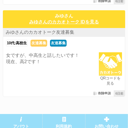
削除申請
6日前
みゆさん
みゆさんのカカオトーク IDを見る
みゆさんのカカオトーク友達募集
10代:高校生
友達募集
友達募集
女ですが、中高生と話したいです！
現在、高2です！
QRコードを
見る
削除申請
6日前
アバウト
利用規約
お問い合わせ