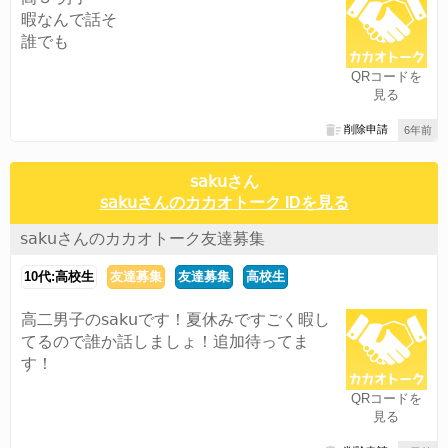
暇なんで話そ
誰でも
QRコードを
見る
削除申請
6年前
𝗌𝖺𝗄𝗎さん
𝗌𝖺𝗄𝗎さんのカカオトーク IDを見る
𝗌𝖺𝗄𝗎さんのカカオトーク友達募集
10代:高校生
友達募集
友達募集
高校生
高二男子の𝗌𝖺𝗄𝗎です！夏休みですごく暇し
てるので誰か話しましょ！追加待ってま
す！
QRコードを
見る