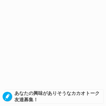
あなたの興味がありそうなカカオトーク
友達募集！