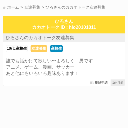
かまって(15)
夏休み(15)
すべてのタグを見る
ホーム
友達募集
ひろさんのカカオトーク友達募集
ひろさん
カカオトーク ID : hio20101011
ひろさんのカカオトーク友達募集
10代:高校生
友達募集
高校生
誰でも話かけて欲しい〜よろしく 男です
アニメ、ゲーム、漫画、サッカー
あと他にもいろいろ趣味あります！
削除申請
1か月前