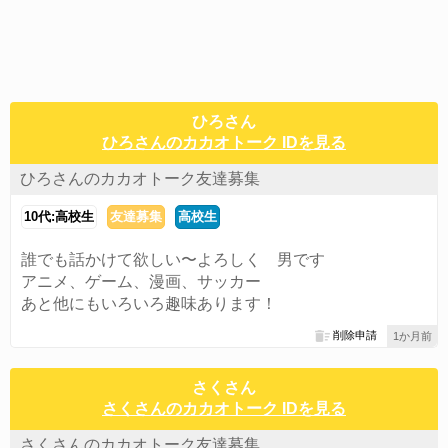
ひろさん
ひろさんのカカオトーク IDを見る
ひろさんのカカオトーク友達募集
10代:高校生
友達募集
高校生
誰でも話かけて欲しい〜よろしく 男です
アニメ、ゲーム、漫画、サッカー
あと他にもいろいろ趣味あります！
削除申請
1か月前
さくさん
さくさんのカカオトーク IDを見る
さくさんのカカオトーク友達募集