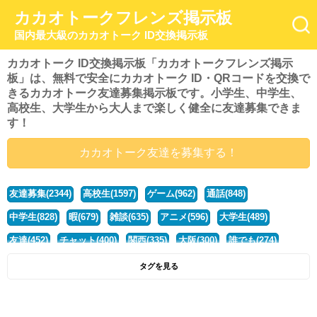
カカオトークフレンズ掲示板
国内最大級のカカオトーク ID交換掲示板
カカオトーク ID交換掲示板「カカオトークフレンズ掲示
板」は、無料で安全にカカオトーク ID・QRコードを交換で
きるカカオトーク友達募集掲示板です。小学生、中学生、
高校生、大学生から大人まで楽しく健全に友達募集できま
す！
カカオトーク友達を募集する！
友達募集(2344)
高校生(1597)
ゲーム(962)
通話(848)
中学生(828)
暇(679)
雑談(635)
アニメ(596)
大学生(489)
友達(452)
チャット(400)
関西(335)
大阪(300)
誰でも(274)
小学生(274)
暇人(252)
社会人(222)
兵庫(208)
暇つぶし(194)
タグを見る
京都(167)
学生(161)
漫画(157)
東京(132)
関東(107)
JK(95)
神奈川(93)
ひま(92)
20代(92)
ディズニー(91)
マンガ(84)