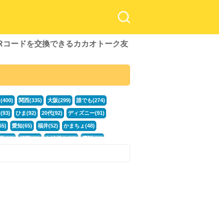
QRコードを交換できるカカオトーク友
！
400)
関西(335)
大阪(299)
誰でも(274)
93)
ひま(92)
20代(92)
ディズニー(91)
5)
愛知(65)
福井(52)
かまちょ(48)
玉(33)
福岡(33)
お絵描き(33)
電話(30)
)
広島(21)
専門学生(21)
何歳でも(21)
オケ(17)
カカオ(16)
中高生(16)
暇電(16)
すべてのタグを見る