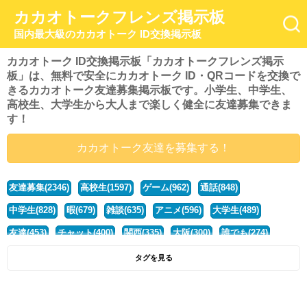
カカオトークフレンズ掲示板
国内最大級のカカオトーク ID交換掲示板
カカオトーク ID交換掲示板「カカオトークフレンズ掲示
板」は、無料で安全にカカオトーク ID・QRコードを交換で
きるカカオトーク友達募集掲示板です。小学生、中学生、
高校生、大学生から大人まで楽しく健全に友達募集できま
す！
カカオトーク友達を募集する！
友達募集(2346)
高校生(1597)
ゲーム(962)
通話(848)
中学生(828)
暇(679)
雑談(635)
アニメ(596)
大学生(489)
友達(453)
チャット(400)
関西(335)
大阪(300)
誰でも(274)
小学生(274)
暇人(252)
社会人(222)
兵庫(208)
暇つぶし(194)
タグを見る
京都(167)
学生(161)
漫画(157)
東京(132)
関東(107)
JK(95)
神奈川(93)
ひま(92)
20代(92)
ディズニー(91)
マンガ(84)