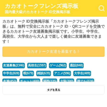
カカオトークフレンズ掲示板
国内最大級のカカオトーク ID交換掲示板
カカオトーク ID交換掲示板「カカオトークフレンズ掲示
板」は、無料で安全にカカオトーク ID・QRコードを交換で
きるカカオトーク友達募集掲示板です。小学生、中学生、
高校生、大学生から大人まで楽しく健全に友達募集できま
す！
カカオトーク友達を募集する！
友達募集(2346)
高校生(1597)
ゲーム(962)
通話(848)
中学生(828)
暇(679)
雑談(635)
アニメ(596)
大学生(489)
友達(453)
チャット(400)
関西(335)
大阪(300)
誰でも(274)
小学生(274)
暇人(252)
社会人(222)
兵庫(208)
暇つぶし(194)
タグを見る
京都(167)
学生(161)
漫画(157)
東京(132)
関東(107)
JK(95)
神奈川(93)
ひま(92)
20代(92)
ディズニー(91)
マンガ(84)