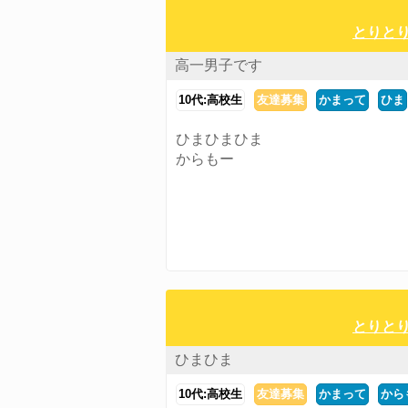
とりとり
高一男子です
10代:高校生
友達募集
かまって
ひま
ひまひまひま
からもー
とりとり
ひまひま
10代:高校生
友達募集
かまって
から