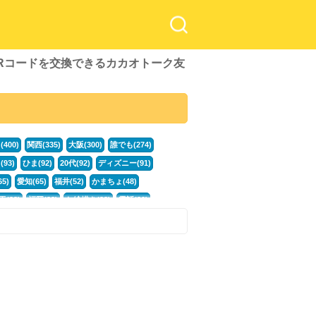
QRコードを交換できるカカオトーク友
！
400)
関西(335)
大阪(300)
誰でも(274)
93)
ひま(92)
20代(92)
ディズニー(91)
5)
愛知(65)
福井(52)
かまちょ(48)
玉(33)
福岡(33)
お絵描き(33)
電話(30)
)
広島(21)
専門学生(21)
何歳でも(21)
33(21)
)
カカオ(16)
中高生(16)
暇電(16)
男性(16)
グを見る