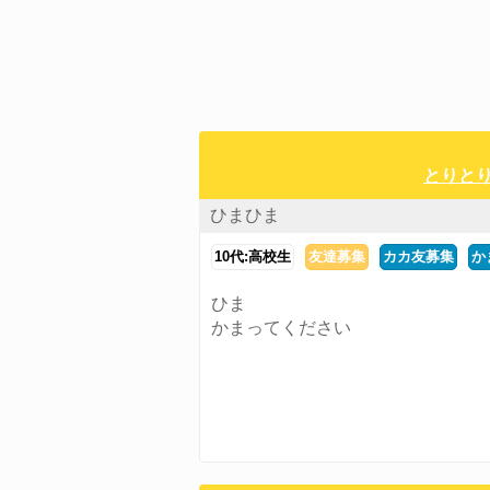
とりとり
ひまひま
10代:高校生
友達募集
カカ友募集
か
ひま
かまってください