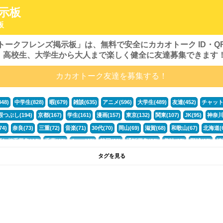
示板
板
オトークフレンズ掲示板」は、無料で安全にカカオトーク ID・
、高校生、大学生から大人まで楽しく健全に友達募集できます
カカオトーク友達を募集する！
48)
中学生(828)
暇(679)
雑談(635)
アニメ(596)
大学生(489)
友達(452)
チャット(
暇つぶし(194)
京都(167)
学生(161)
漫画(157)
東京(132)
関東(107)
JK(95)
神奈川(
4)
奈良(73)
三重(72)
音楽(71)
30代(70)
岡山(69)
滋賀(68)
和歌山(67)
北海道(6
話し相手募集(44)
千葉(43)
Apex(40)
韓国(39)
通話募集(38)
趣味(35)
野球(35)
埼
なんでも(24)
勉強(24)
募集(24)
原神(24)
オタク(22)
札幌(22)
愛知県(22)
九州(22
タグを見る
暇潰し(18)
茨城(18)
趣味友(18)
趣味友達(18)
宮城(18)
グループ(17)
カラオケ(17
ーガ(15)
熊本(15)
話したい(15)
ハーフ(15)
かまって(15)
夏休み(15)
すべてのタ