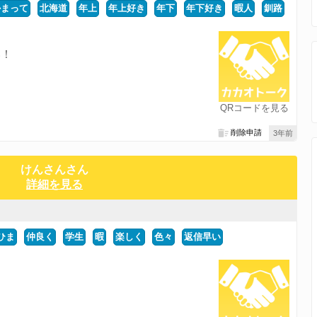
かまって
北海道
年上
年上好き
年下
年下好き
暇人
釧路
い！
QRコードを見る
削除申請
3年前
けんさんさん
詳細を見る
ひま
仲良く
学生
暇
楽しく
色々
返信早い