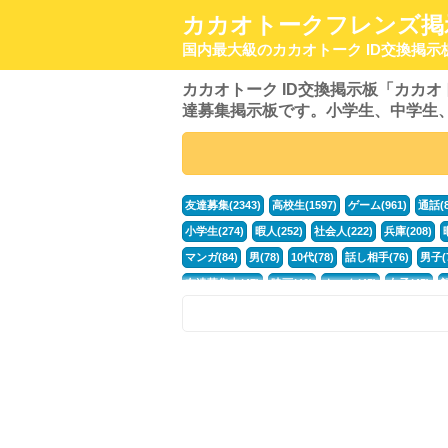
カカオトークフレンズ掲
国内最大級のカカオトーク ID交換掲示
カカオトーク ID交換掲示板「カカ
達募集掲示板です。小学生、中学生
友達募集(2343)
高校生(1597)
ゲーム(961)
通話(8
小学生(274)
暇人(252)
社会人(222)
兵庫(208)
マンガ(84)
男(78)
10代(78)
話し相手(76)
男子(7
友達募集中(47)
映画(46)
トーク(45)
女子(45)
ポケモン(30)
おとこ(28)
ボカロ(26)
40代(25)
お話(20)
モンハン(20)
まったり(20)
外国人(20)
PS4(15)
水彩画(15)
はじめまして(15)
アイアンサ