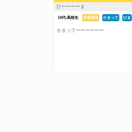
ひーーーーま
10代:高校生
友達募集
かまって
ひま
かまってーーーーーー