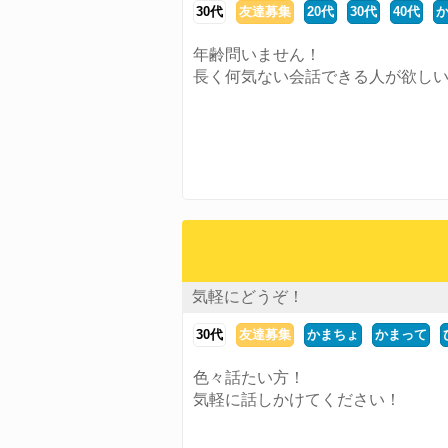
30代
友達募集
20代
30代
40代
年齢問いません！
長く何気ない会話できる人が欲し
気軽にどうぞ！
30代
友達募集
かまちょ
かまって
色々話たい方！
気軽に話しかけてください！